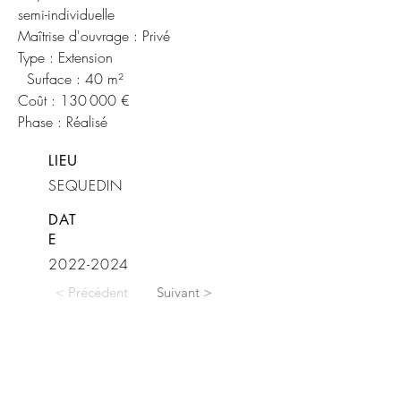
semi-individuelle
Maîtrise d'ouvrage : Privé
Type : Extension
Surface : 40 m²
Coût : 130 000 €
Phase : Réalisé
LIEU
SEQUEDIN
DAT
E
2022-2024
< Précédent
Suivant >
CARBONE 14
59 Chaussée de l’Hôtel de Ville